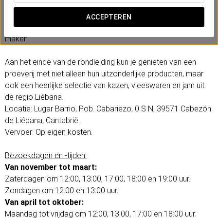
maken van hun wijnen, sterke dranken, likeuren, gin, brandy en
whisky. Je krijgt de kans om oude tradities zoals de
ACCEPTEREN
druppelsgewijze distillatie in een alquitara van dichtbij mee te
maken.
Aan het einde van de rondleiding kun je genieten van een
proeverij met niet alleen hun uitzonderlijke producten, maar
ook een heerlijke selectie van kazen, vleeswaren en jam uit
de regio Liébana.
Locatie: Lugar Barrio, Pob. Cabariezo, 0 S N, 39571 Cabezón
de Liébana, Cantabrië.
Vervoer: Op eigen kosten.
Bezoekdagen en -tijden:
Van november tot maart:
Zaterdagen om 12:00, 13:00, 17:00, 18:00 en 19:00 uur.
Zondagen om 12:00 en 13:00 uur.
Van april tot oktober:
Maandag tot vrijdag om 12:00, 13:00, 17:00 en 18:00 uur.