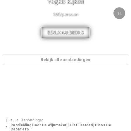
Vogels kijken
35€/persoon
BEKIJK AANBIEDING
Bekijk alle aanbiedingen
Aanbiedingen
Rondleiding Door De Wijnmakerij-Distilleerderij Picos De
Cabariezo