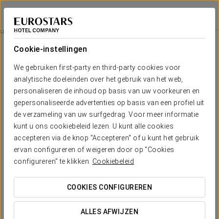
Eurostars Hotel Real
SANTANDER
Inloggen bij Sta
Rondleiding Door De Wijnmakerij-Distilleerderij Picos De Cabariezo
Cookie-instellingen
We gebruiken first-party en third-party cookies voor
analytische doeleinden over het gebruik van het web,
personaliseren de inhoud op basis van uw voorkeuren en
gepersonaliseerde advertenties op basis van een profiel uit
de verzameling van uw surfgedrag. Voor meer informatie
kunt u ons cookiebeleid lezen. U kunt alle cookies
accepteren via de knop "Accepteren" of u kunt het gebruik
25 €/persoon
ervan configureren of weigeren door op "Cookies
Rondleiding door de wijnmakerij-
configureren" te klikken.
Cookiebeleid
distilleerderij Picos de Cabariezo
COOKIES CONFIGUREREN
Geniet van een rondleiding door een authentieke wijnmakerij-
distilleerderij en ontdek het fascinerende ambachtachter het
ALLES AFWIJZEN