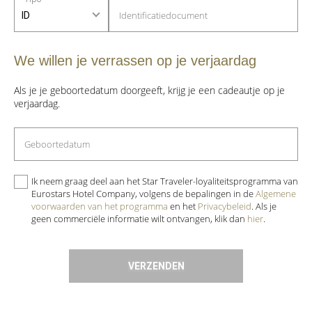
Identificatiedocument
ID
We willen je verrassen op je verjaardag
Als je je geboortedatum doorgeeft, krijg je een cadeautje op je
verjaardag.
Geboortedatum
Accepteer
Ik neem graag deel aan het Star Traveler-loyaliteitsprogramma van
het
Eurostars Hotel Company, volgens de bepalingen in de
Algemene
beleid
voorwaarden van het programma
en het
Privacybeleid
. Als je
geen commerciële informatie wilt ontvangen, klik dan
hier
.
VERZENDEN