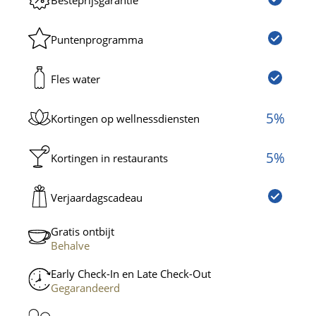
Puntenprogramma
Fles water
5%
Kortingen op wellnessdiensten
5%
Kortingen in restaurants
Verjaardagscadeau
Gratis ontbijt
Behalve
Benefici
Early Check-In en Late Check-Out
Gegarandeerd
Benefici