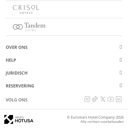
OVER ONS
Over Eurostars Hotel Company
HELP
Carrièremogelijkheden
Contact opnemen
JURIDISCH
Wedstrijden
Veelgestelde vragen (FAQ)
Juridische mededeling
Cookiebeleid
RESERVERING
Voorkomen van fraude
Gegevensbeschermingsbeleid
Mijn reservering
Toegankelijkheidsverklaring
VOLG ONS
Algemene voorwaarden
© Eurostars Hotel Company 2026
Alle rechten voorbehouden