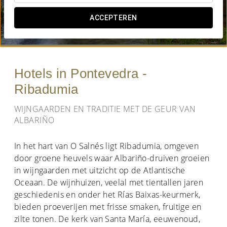
WANNEER WIL JE GAAN?
ACCEPTEREN


Hotels in Pontevedra -
Ribadumia
WIJNGAARDEN EN TRADITIE MET DE GEUR VAN
ALBARIÑO
In het hart van O Salnés ligt Ribadumia, omgeven
door groene heuvels waar Albariño-druiven groeien
in wijngaarden met uitzicht op de Atlantische
Oceaan. De wijnhuizen, veelal met tientallen jaren
geschiedenis en onder het Rías Baixas-keurmerk,
bieden proeverijen met frisse smaken, fruitige en
zilte tonen. De kerk van Santa María, eeuwenoud,