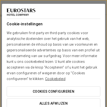
Apartamentos Suite The Way
LEÓN - ASTORGA
Inloggen bij Sta
Toegang Spa Vía De La Plata
Cookie-instellingen
We gebruiken first-party en third-party cookies voor
analytische doeleinden over het gebruik van het web,
personaliseren de inhoud op basis van uw voorkeuren en
gepersonaliseerde advertenties op basis van een profiel uit
de verzameling van uw surfgedrag. Voor meer informatie
kunt u ons cookiebeleid lezen. U kunt alle cookies
accepteren via de knop "Accepteren" of u kunt het gebruik
ervan configureren of weigeren door op "Cookies
Vanaf €12
Toegang spa Vía de la Plata
configureren" te klikken.
Cookiebeleid
Deze prachtige ontspannende aanbieding omvat toegang tot
COOKIES CONFIGUREREN
de spa van Eurostars Vía de la Plata om optimaal van je
verblijf bij ons te genieten.
ALLES AFWIJZEN