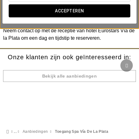
Spacircuit van 60 min - € 12 p.p.
ACCEPTEREN
Spacircuit van 90 min - € 17 p.p.
Neem contact op met de receptie van hotel Eurostars Vía de
la Plata om een dag en tijdstip te reserveren.
Onze klanten zijn ook geïnteresseerd in:
Bekijk alle aanbiedingen
Aanbiedingen
Toegang Spa Vía De La Plata