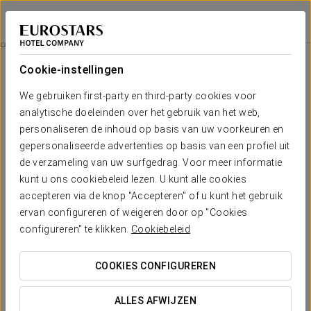
Crisol Leganés
MADRID - LEGANÉS
Inloggen bij Sta
Toegang Parque Warner Madrid
Cookie-instellingen
We gebruiken first-party en third-party cookies voor
analytische doeleinden over het gebruik van het web,
personaliseren de inhoud op basis van uw voorkeuren en
gepersonaliseerde advertenties op basis van een profiel uit
de verzameling van uw surfgedrag. Voor meer informatie
kunt u ons cookiebeleid lezen. U kunt alle cookies
accepteren via de knop "Accepteren" of u kunt het gebruik
ervan configureren of weigeren door op "Cookies
45 €
Toegang Parque Warner Madrid
configureren" te klikken.
Cookiebeleid
Geniet van een onvergetelijke ervaring in Parque Warner
COOKIES CONFIGUREREN
Madrid met onze speciale aanbieding. Inclusief één
individueel ticket (kind of volwassene) geldig voor een hele
ALLES AFWIJZEN