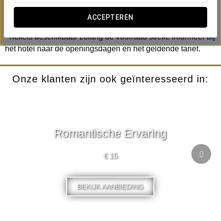
dag vol avontuur en plezier.
ACCEPTEREN
*Kinderen onder de 100 cm hebben gratis toegang.
*Tickets beschikbaar zolang de voorraad strekt. Informeer bij
het hotel naar de openingsdagen en het geldende tarief.
Onze klanten zijn ook geïnteresseerd in:
Romantische Ervaring
€ 15
BEKIJK AANBIEDING