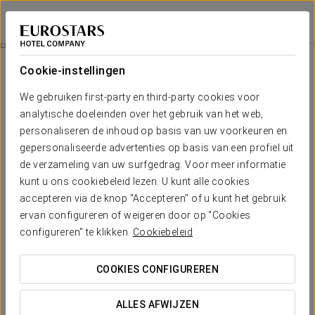
Dorma Praia Golfe
ESPINHO
Inloggen bij Sta
Gourmetervaring
Cookie-instellingen
We gebruiken first-party en third-party cookies voor
analytische doeleinden over het gebruik van het web,
personaliseren de inhoud op basis van uw voorkeuren en
gepersonaliseerde advertenties op basis van een profiel uit
de verzameling van uw surfgedrag. Voor meer informatie
kunt u ons cookiebeleid lezen. U kunt alle cookies
accepteren via de knop "Accepteren" of u kunt het gebruik
ervan configureren of weigeren door op "Cookies
50 €
Gourmetervaring
configureren" te klikken.
Cookiebeleid
Een eenvoudige manier om uw verblijf in Dorma Praia Golfe
COOKIES CONFIGUREREN
nog specialer te maken: goede wijn, lokale smaken en een
moment voor uzelf.
ALLES AFWIJZEN