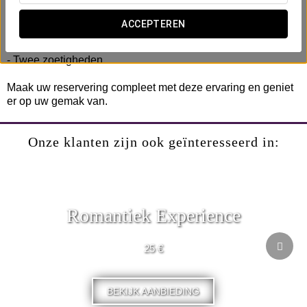
Inclusief:
- Fles rode of witte wijn.
ACCEPTEREN
- Selectie van regionale kazen en vleeswaren.
- Broodmand.
- Twee zoetigheden.
Maak uw reservering compleet met deze ervaring en geniet
er op uw gemak van.
Onze klanten zijn ook geïnteresseerd in:
Romantiek Experience
25 €
BEKIJK AANBIEDING