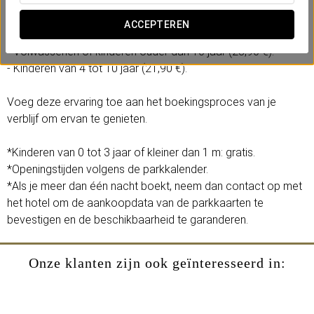
- 1 volledige dag toegang tot het Agua Mágica-themapark.
ACCEPTEREN
Selecteer de optie op basis van leeftijd:
- Volwassenen of kinderen ouder dan 10 jaar (28,90 €).
- Kinderen van 4 tot 10 jaar (21,90 €).
Voeg deze ervaring toe aan het boekingsproces van je
verblijf om ervan te genieten.
*Kinderen van 0 tot 3 jaar of kleiner dan 1 m: gratis.
*Openingstijden volgens de parkkalender.
*Als je meer dan één nacht boekt, neem dan contact op met
het hotel om de aankoopdata van de parkkaarten te
bevestigen en de beschikbaarheid te garanderen.
Onze klanten zijn ook geïnteresseerd in: