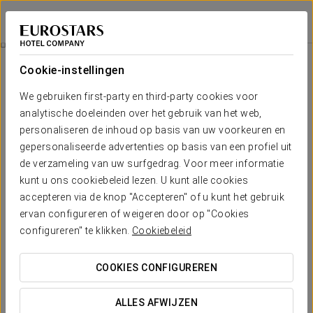
Eurostars Al-Ándalus Palace
SEVILLA
Inloggen bij Sta
Agua Mágica-Ticket
Cookie-instellingen
We gebruiken first-party en third-party cookies voor
analytische doeleinden over het gebruik van het web,
personaliseren de inhoud op basis van uw voorkeuren en
gepersonaliseerde advertenties op basis van een profiel uit
de verzameling van uw surfgedrag. Voor meer informatie
kunt u ons cookiebeleid lezen. U kunt alle cookies
accepteren via de knop "Accepteren" of u kunt het gebruik
Vanaf €21,90
ervan configureren of weigeren door op "Cookies
Agua Mágica-ticket
configureren" te klikken.
Cookiebeleid
Geniet van een prachtige dag in het Agua Mágica-themapark.
COOKIES CONFIGUREREN
Inclusief:
ALLES AFWIJZEN