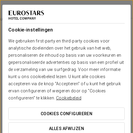
Eurostars Das Artes
PORTO
Inloggen bij Sta
Gourmetervaring
Cookie-instellingen
We gebruiken first-party en third-party cookies voor
analytische doeleinden over het gebruik van het web,
personaliseren de inhoud op basis van uw voorkeuren en
gepersonaliseerde advertenties op basis van een profiel uit
de verzameling van uw surfgedrag. Voor meer informatie
kunt u ons cookiebeleid lezen. U kunt alle cookies
accepteren via de knop "Accepteren" of u kunt het gebruik
€ 50
ervan configureren of weigeren door op "Cookies
Gourmetervaring
configureren" te klikken.
Cookiebeleid
Enjoy our cuisine with this gourmet experience.
COOKIES CONFIGUREREN
Includes:
ALLES AFWIJZEN