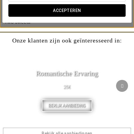
-A bottle of red or white wine.
-Cheese board and regional sausages,.
ACCEPTEREN
-Bread basket.
-Two sweets.
Onze klanten zijn ook geïnteresseerd in:
Romantische Ervaring
25€
BEKIJK AANBIEDING
Bekijk alle aanbiedingen