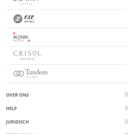
OVER ONS
Over Eurostars Hotel Company
HELP
Carrièremogelijkheden
Contact opnemen
JURIDISCH
Wedstrijden
Veelgestelde vragen (FAQ)
Juridische mededeling