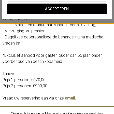
behandeling afgestemd op uw behoeften. Boek nu en beleef
een ongeëvenaarde ontspanningservaring.
ACCEPTEREN
Verblijfsdetails:
- Duur: 5 nachten (aankomst zondag - vertrek vrijdag).
- Verzorging: volpension.
- Dagelijkse gepersonaliseerde behandeling na medische
vragenlijst.
*Exclusief aanbod voor gasten ouder dan 65 jaar, onder
voorbehoud van beschikbaarheid.
Tarieven:
Prijs 1 persoon: €670,00.
Prijs 2 personen: €900,00.
Vraag uw reservering aan via onze
email
.
Onze klanten zijn ook geïnteresseerd in: