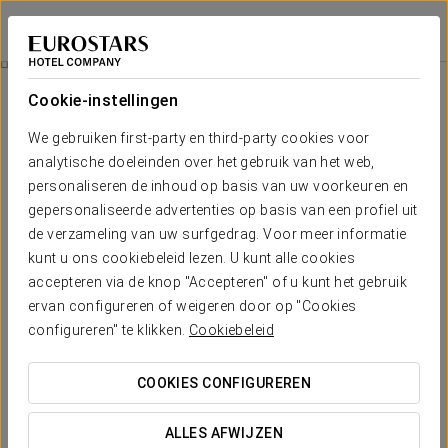
Eurostars Isla de la Toja
PONTEVEDRA - O GROVE
Inloggen bij Sta
Seniorenervaring
Cookie-instellingen
We gebruiken first-party en third-party cookies voor
analytische doeleinden over het gebruik van het web,
personaliseren de inhoud op basis van uw voorkeuren en
gepersonaliseerde advertenties op basis van een profiel uit
de verzameling van uw surfgedrag. Voor meer informatie
kunt u ons cookiebeleid lezen. U kunt alle cookies
accepteren via de knop "Accepteren" of u kunt het gebruik
Vanaf €670
ervan configureren of weigeren door op "Cookies
Seniorenervaring
configureren" te klikken.
Cookiebeleid
Geniet van een unieke getaway die is ontworpen voor rust en
COOKIES CONFIGUREREN
welzijn. De seniorenervaring biedt een verblijf van 5 nachten
op basis van volpension, gecombineerd met een dagelijkse
ALLES AFWIJZEN