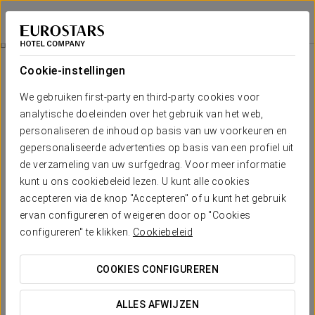
Eurostars Madrid Foro
MADRID - TRES CANTOS
Inloggen bij Sta
Romantische Ervaring
Cookie-instellingen
We gebruiken first-party en third-party cookies voor
analytische doeleinden over het gebruik van het web,
personaliseren de inhoud op basis van uw voorkeuren en
gepersonaliseerde advertenties op basis van een profiel uit
de verzameling van uw surfgedrag. Voor meer informatie
kunt u ons cookiebeleid lezen. U kunt alle cookies
accepteren via de knop "Accepteren" of u kunt het gebruik
18 €
ervan configureren of weigeren door op "Cookies
Romantische Ervaring
configureren" te klikken.
Cookiebeleid
Als je een romantische reis met je partner plant en je
COOKIES CONFIGUREREN
favoriete bestemming is Madrid, dan is dit jouw perfecte
hotel. Bij Eurostars Madrid Foro willen we je helpen je partner
ALLES AFWIJZEN