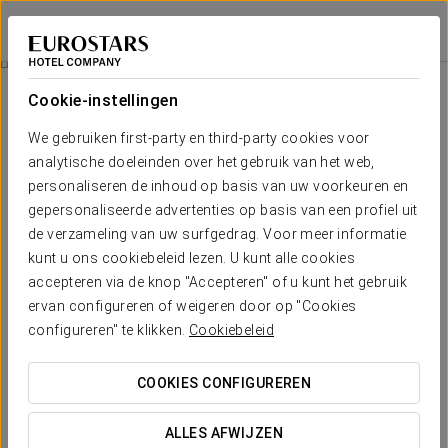
Eurostars Ocean Marbella
MARBELLA
Inloggen bij Sta
Toegang Tot De Spa
Cookie-instellingen
We gebruiken first-party en third-party cookies voor
analytische doeleinden over het gebruik van het web,
personaliseren de inhoud op basis van uw voorkeuren en
gepersonaliseerde advertenties op basis van een profiel uit
de verzameling van uw surfgedrag. Voor meer informatie
kunt u ons cookiebeleid lezen. U kunt alle cookies
accepteren via de knop "Accepteren" of u kunt het gebruik
20 €
ervan configureren of weigeren door op "Cookies
Toegang tot de Spa
configureren" te klikken.
Cookiebeleid
Gun jezelf een moment van welzijn en ontsnap aan de
COOKIES CONFIGUREREN
dagelijkse routine met een sessie van 45 minuten in ons
spacomplex. Geniet van het zwembad, de thermale douches
ALLES AFWIJZEN