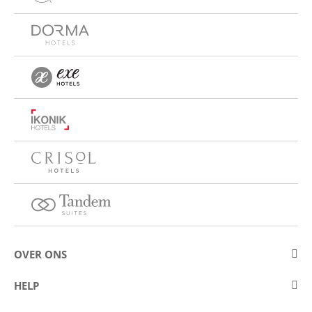
OVER ONS
Over Eurostars Hotel Company
HELP
Carrièremogelijkheden
Contact opnemen