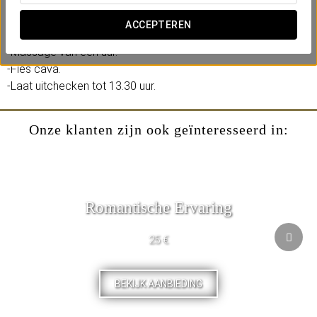
geniet van deze ontspannende ervaring.
ACCEPTEREN
Omvat:
-Massage van een uur.
-Fles cava.
-Laat uitchecken tot 13.30 uur.
Onze klanten zijn ook geïnteresseerd in:
Romantische Ervaring
25 €
BEKIJK AANBIEDING