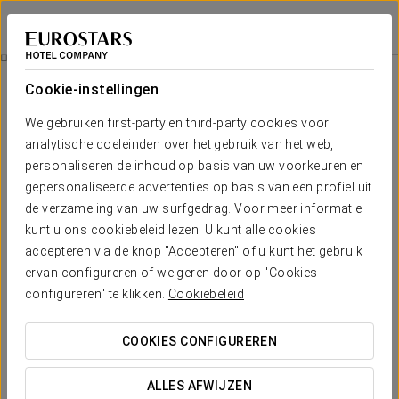
Eurostars Palazzo Zichy
BOEDAPEST
Inloggen bij Sta
Ontspannende Ervaring
Cookie-instellingen
We gebruiken first-party en third-party cookies voor
analytische doeleinden over het gebruik van het web,
personaliseren de inhoud op basis van uw voorkeuren en
gepersonaliseerde advertenties op basis van een profiel uit
de verzameling van uw surfgedrag. Voor meer informatie
kunt u ons cookiebeleid lezen. U kunt alle cookies
accepteren via de knop "Accepteren" of u kunt het gebruik
199.99 €
ervan configureren of weigeren door op "Cookies
Ontspannende ervaring
configureren" te klikken.
Cookiebeleid
Geniet van de meest absolute ontspanning en geniet van een
COOKIES CONFIGUREREN
massage en een fles cava die je zal laten rusten als nooit
tevoren na een intense dag in de stad. Mis deze kans niet en
ALLES AFWIJZEN