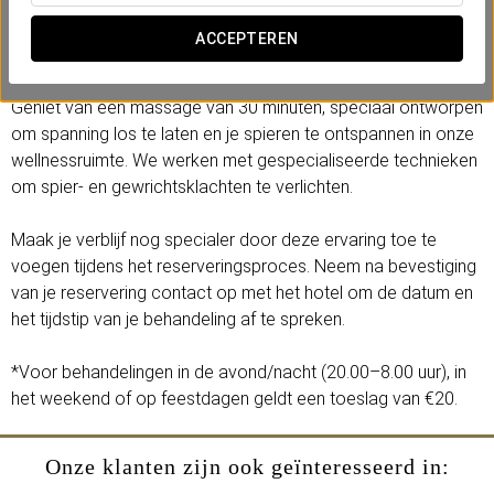
Laat de drukte, de dagelijkse routine en alle verplichtingen
achter je. Gun jezelf een moment van rust om weer in balans
ACCEPTEREN
te komen.
Geniet van een massage van 30 minuten, speciaal ontworpen
om spanning los te laten en je spieren te ontspannen in onze
wellnessruimte. We werken met gespecialiseerde technieken
om spier- en gewrichtsklachten te verlichten.
Maak je verblijf nog specialer door deze ervaring toe te
voegen tijdens het reserveringsproces. Neem na bevestiging
van je reservering contact op met het hotel om de datum en
het tijdstip van je behandeling af te spreken.
*Voor behandelingen in de avond/nacht (20.00–8.00 uur), in
het weekend of op feestdagen geldt een toeslag van €20.
Onze klanten zijn ook geïnteresseerd in: