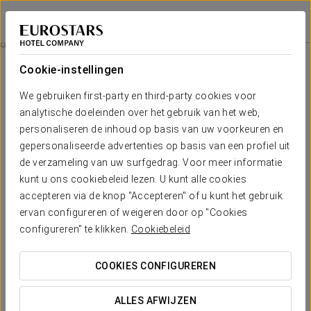
Eurostars Pamplona
PAMPLONA
Inloggen bij Sta
Zenmassage
Cookie-instellingen
We gebruiken first-party en third-party cookies voor
analytische doeleinden over het gebruik van het web,
personaliseren de inhoud op basis van uw voorkeuren en
gepersonaliseerde advertenties op basis van een profiel uit
de verzameling van uw surfgedrag. Voor meer informatie
kunt u ons cookiebeleid lezen. U kunt alle cookies
accepteren via de knop "Accepteren" of u kunt het gebruik
€ 50
ervan configureren of weigeren door op "Cookies
Zenmassage
configureren" te klikken.
Cookiebeleid
Je lichaam vraagt erom. Gun het de ontspanning die het
COOKIES CONFIGUREREN
verdient.
ALLES AFWIJZEN