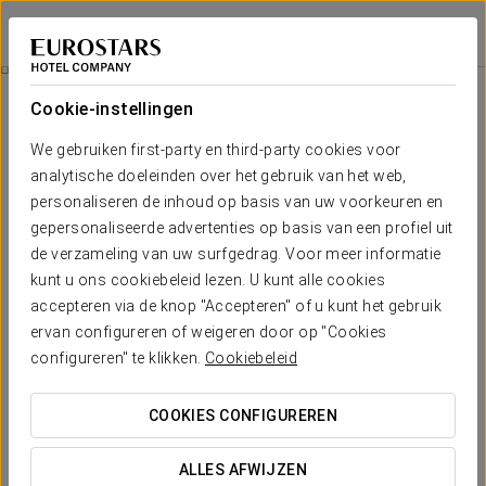
Eurostars Regina
SEVILLA
Inloggen bij Sta
Isla Mágica-Ticket
Cookie-instellingen
We gebruiken first-party en third-party cookies voor
analytische doeleinden over het gebruik van het web,
personaliseren de inhoud op basis van uw voorkeuren en
gepersonaliseerde advertenties op basis van een profiel uit
de verzameling van uw surfgedrag. Voor meer informatie
kunt u ons cookiebeleid lezen. U kunt alle cookies
accepteren via de knop "Accepteren" of u kunt het gebruik
Vanaf €21,90
ervan configureren of weigeren door op "Cookies
Isla Mágica-ticket
configureren" te klikken.
Cookiebeleid
Een dag vol avontuur wacht op je in Isla Mágica.
COOKIES CONFIGUREREN
Inclusief:
ALLES AFWIJZEN