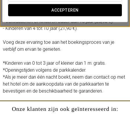
- 1 volledige dag toegang tot het themapark Isla Mágica.
ACCEPTEREN
Selecteer de optie op basis van leeftijd:
- Volwassenen of kinderen ouder dan 10 jaar (28,90 €).
- Kinderen van 4 tot 10 jaar (21,90 €).
Voeg deze ervaring toe aan het boekingsproces van je
verblijf om ervan te genieten.
*Kinderen van 0 tot 3 jaar of kleiner dan 1 m: gratis.
*Openingstijden volgens de parkkalender.
*Als je meer dan één nacht boekt, neem dan contact op met
het hotel om de aankoopdata van de parkkaarten te
bevestigen en de beschikbaarheid te garanderen.
Onze klanten zijn ook geïnteresseerd in: