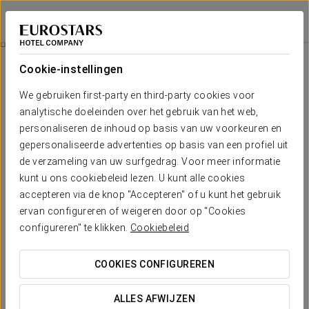
Eurostars Sitges
BARCELONA - SITGES
Inloggen bij Sta
Wellness & Gourmet Pass
Cookie-instellingen
We gebruiken first-party en third-party cookies voor
analytische doeleinden over het gebruik van het web,
personaliseren de inhoud op basis van uw voorkeuren en
gepersonaliseerde advertenties op basis van een profiel uit
de verzameling van uw surfgedrag. Voor meer informatie
kunt u ons cookiebeleid lezen. U kunt alle cookies
accepteren via de knop "Accepteren" of u kunt het gebruik
Vanaf 89 € per persoon
ervan configureren of weigeren door op "Cookies
Wellness & Gourmet pass
configureren" te klikken.
Cookiebeleid
Beleef een complete ervaring voor lichaam en geest:
COOKIES CONFIGUREREN
ontsnap aan het dagelijkse ritme, laat je omringen door de
rust van ons spa-circuit en sluit de dag af met een uniek diner
ALLES AFWIJZEN