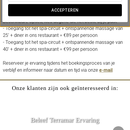
in restaurant Verema. Een ideaal plan om jezelf te verwennen,
nieuwe energie op te doen en te genieten van de beste sfeer.
ACCEPTEREN
Beschikbare opties, kies degene die het beste bij je past:
- Toegang tot het spa-circuit + ontspannende massage van
25' + diner in ons restaurant = €89 per persoon.
- Toegang tot het spa-circuit + ontspannende massage van
40' + diner in ons restaurant = €99 per persoon.
Reserveer je ervaring tijdens het boekingsproces van je
verblijf en informeer naar datum en tijd via onze
e-mail
.
Onze klanten zijn ook geïnteresseerd in:
Beleef Terramar Ervaring