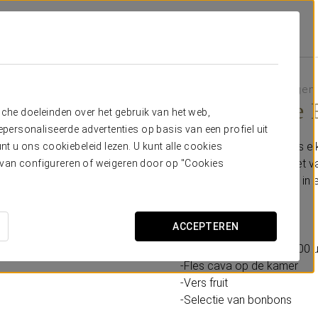
nbiedingen
Romantische Ervaring
€15, inclusief belastingen
Romantische 
sche doeleinden over het gebruik van het web,
ersonaliseerde advertenties op basis van een profiel uit
Bij Eurostars Sofia City is 
t u ons cookiebeleid lezen. U kunt alle cookies
ervaring te bieden. Geniet 
ervan configureren of weigeren door op "Cookies
herinneringen te creëren in
Inclusief:
ACCEPTEREN
-Laat uitchecken tot 14:00
-Fles cava op de kamer
-Vers fruit
-Selectie van bonbons