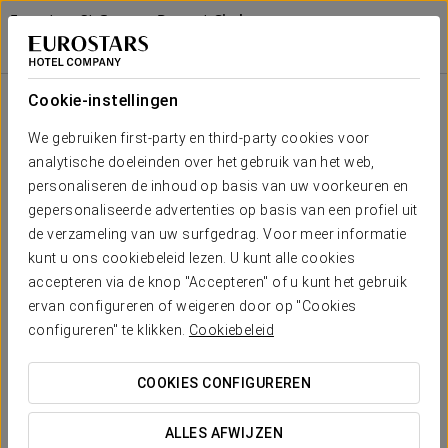
Eurostars St Gregory Dupont Circle
Georgetown
WASHINGTON D.C.
Inloggen bij Sta
Zakelijke Tarieven Van De Vs
Cookie-instellingen
We gebruiken first-party en third-party cookies voor
analytische doeleinden over het gebruik van het web,
personaliseren de inhoud op basis van uw voorkeuren en
gepersonaliseerde advertenties op basis van een profiel uit
de verzameling van uw surfgedrag. Voor meer informatie
kunt u ons cookiebeleid lezen. U kunt alle cookies
accepteren via de knop "Accepteren" of u kunt het gebruik
Zakelijke tarieven van de VS
ervan configureren of weigeren door op "Cookies
configureren" te klikken.
Cookiebeleid
Exclusieve tarieven voor militairen en
overheidsmedewerkers.
COOKIES CONFIGUREREN
Bij Eurostars St. Gregory Dupont Circle Georgetown bieden
ALLES AFWIJZEN