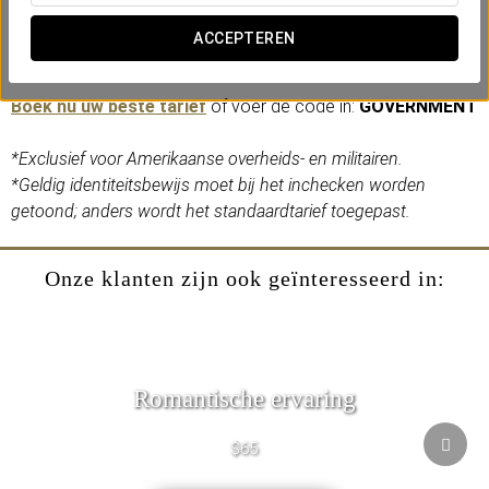
we unieke tarieven voor Amerikaanse
overheidsmedewerkers en militairen, zodat u van dezelfde
ACCEPTEREN
ervaring kunt genieten voor een betere prijs.
Boek nu uw beste tarief
of voer de code in:
GOVERNMENT
*Exclusief voor Amerikaanse overheids- en militairen.
*Geldig identiteitsbewijs moet bij het inchecken worden
getoond; anders wordt het standaardtarief toegepast.
Onze klanten zijn ook geïnteresseerd in:
Romantische ervaring
$65