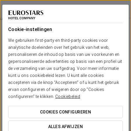
Eurostars Torre Sevilla
SEVILLA
Inloggen bij Sta
Gastronomisch Uitje In Restaurant El Duende
Cookie-instellingen
We gebruiken first-party en third-party cookies voor
analytische doeleinden over het gebruik van het web,
personaliseren de inhoud op basis van uw voorkeuren en
gepersonaliseerde advertenties op basis van een profiel uit
de verzameling van uw surfgedrag. Voor meer informatie
kunt u ons cookiebeleid lezen. U kunt alle cookies
accepteren via de knop "Accepteren" of u kunt het gebruik
80 € persoon
ervan configureren of weigeren door op "Cookies
Gastronomisch uitje in restaurant El
configureren" te klikken.
Cookiebeleid
Duende
COOKIES CONFIGUREREN
Wij nodigen u uit voor een gastronomisch uitje waarbij u de
verfijnde keuken van restaurant El Duende ontdekt, gelegen
ALLES AFWIJZEN