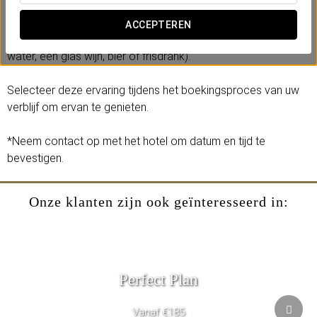
op de 34e verdieping.
ACCEPTEREN
Bekijk het
proeverijmenu
(inclusief één drankje per persoon:
water, een glas wijn, bier of frisdrank).
Selecteer deze ervaring tijdens het boekingsproces van uw
verblijf om ervan te genieten.
*Neem contact op met het hotel om datum en tijd te
bevestigen.
Onze klanten zijn ook geïnteresseerd in:
Perfect Plan
Vanaf €185