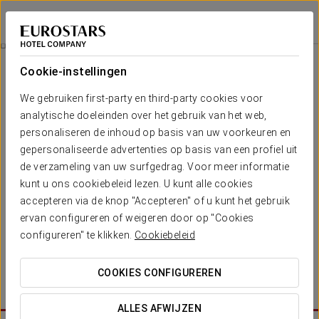
Exe Wellington
FIGUEIRA DA FOZ
Inloggen bij Sta
Romantische Ervaring
Cookie-instellingen
We gebruiken first-party en third-party cookies voor
analytische doeleinden over het gebruik van het web,
personaliseren de inhoud op basis van uw voorkeuren en
gepersonaliseerde advertenties op basis van een profiel uit
de verzameling van uw surfgedrag. Voor meer informatie
kunt u ons cookiebeleid lezen. U kunt alle cookies
accepteren via de knop "Accepteren" of u kunt het gebruik
ervan configureren of weigeren door op "Cookies
€30
Romantische Ervaring
configureren" te klikken.
Cookiebeleid
Geniet van een romantisch verblijf Je wordt vergast op een
COOKIES CONFIGUREREN
lekker glas cava en een zoet geschenkje.
ALLES AFWIJZEN