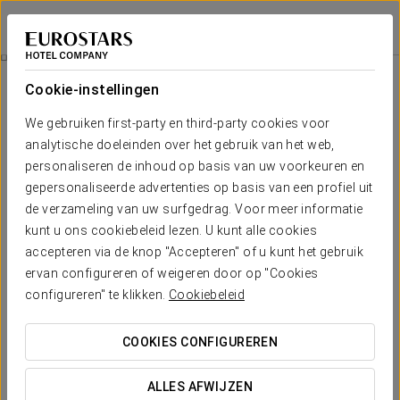
Exe Zarzuela Park
MADRID
Inloggen bij Sta
Romantische Ervaring
Cookie-instellingen
We gebruiken first-party en third-party cookies voor
analytische doeleinden over het gebruik van het web,
personaliseren de inhoud op basis van uw voorkeuren en
gepersonaliseerde advertenties op basis van een profiel uit
de verzameling van uw surfgedrag. Voor meer informatie
kunt u ons cookiebeleid lezen. U kunt alle cookies
accepteren via de knop "Accepteren" of u kunt het gebruik
ervan configureren of weigeren door op "Cookies
€ 25
Romantische Ervaring
configureren" te klikken.
Cookiebeleid
Geniet van een onvergetelijke avond met uw partner.
COOKIES CONFIGUREREN
Inclusief:
ALLES AFWIJZEN