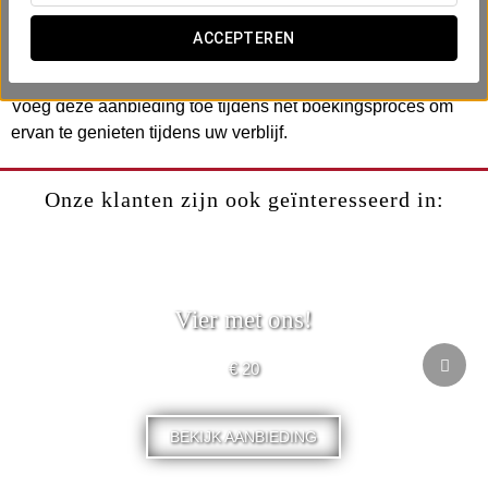
- Bonbons.
- Een fles cava of wijn.
ACCEPTEREN
- Romantisch detail op de kamer.
Voeg deze aanbieding toe tijdens het boekingsproces om
ervan te genieten tijdens uw verblijf.
Onze klanten zijn ook geïnteresseerd in:
Vier met ons!
€ 20
BEKIJK AANBIEDING