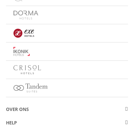
OVER ONS
Over Eurostars Hotel Company
HELP
Carrièremogelijkheden
Contact opnemen