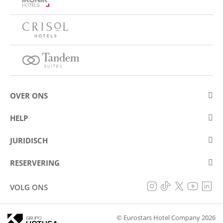
OVER ONS
Over Eurostars Hotel Company
HELP
Carrièremogelijkheden
Contact opnemen
JURIDISCH
Wedstrijden
Veelgestelde vragen (FAQ)
Juridische mededeling
Cookiebeleid
RESERVERING
Voorkomen van fraude
Gegevensbeschermingsbeleid
Mijn reservering
Toegankelijkheidsverklaring
VOLG ONS
Algemene voorwaarden
© Eurostars Hotel Company 2026