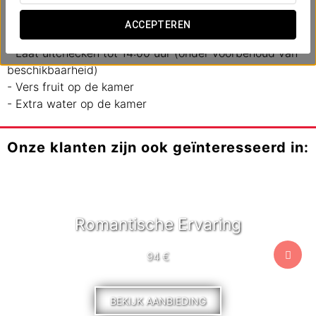
- Vroeg inchecken (onder voorbehoud van
ACCEPTEREN
beschikbaarheid)
- Laat uitchecken tot 14:00 uur (onder voorbehoud van
beschikbaarheid)
- Vers fruit op de kamer
- Extra water op de kamer
Onze klanten zijn ook geïnteresseerd in:
Romantische Ervaring
94 €
BEKIJK AANBIEDING