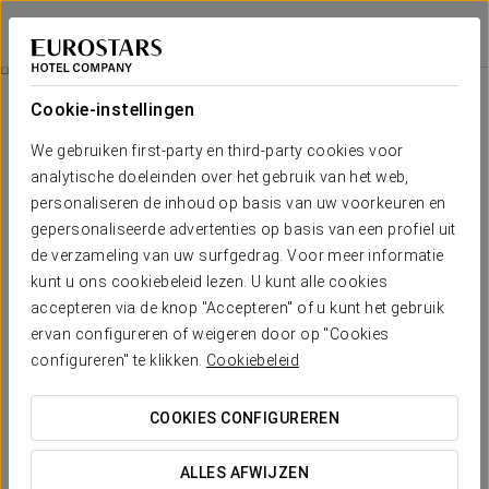
Ikonik Parlament
BOEDAPEST
Inloggen bij Sta
Businesservaring
Cookie-instellingen
We gebruiken first-party en third-party cookies voor
analytische doeleinden over het gebruik van het web,
personaliseren de inhoud op basis van uw voorkeuren en
gepersonaliseerde advertenties op basis van een profiel uit
de verzameling van uw surfgedrag. Voor meer informatie
kunt u ons cookiebeleid lezen. U kunt alle cookies
accepteren via de knop "Accepteren" of u kunt het gebruik
20 €
ervan configureren of weigeren door op "Cookies
Businesservaring
configureren" te klikken.
Cookiebeleid
Profiteer van onze aanbieding en geniet van een
COOKIES CONFIGUREREN
comfortabel en ontspannen verblijf. Comfort en rust
tegen de beste prijs. Inclusief:
ALLES AFWIJZEN