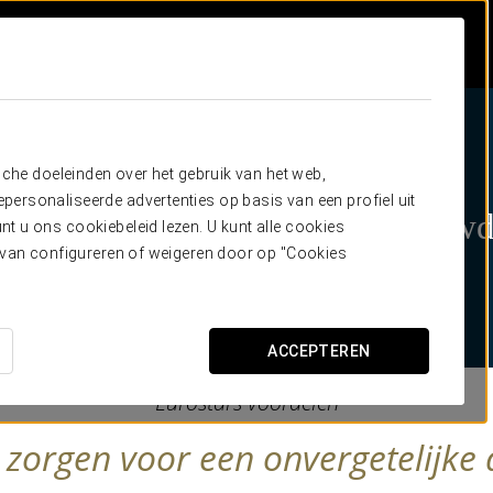
sche doeleinden over het gebruik van het web,
ersonaliseerde advertenties op basis van een profiel uit
 staan voor u klaar op uw trouw
t u ons cookiebeleid lezen. U kunt alle cookies
ervan configureren of weigeren door op "Cookies
+100 hotels beschikbaar
Wedding planner
Huwelijksreis kortingen
ACCEPTEREN
Eurostars voordelen
zorgen voor een onvergetelijke