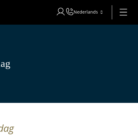
Nederlands
Inloggen bij Star Traveler of Corporat
dag
 dag