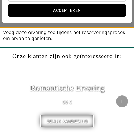
- Fruit en een welkomstcocktail.
- Rondvaart over de Donau (duur: 1 uur) en een
ACCEPTEREN
wandeling op Margaretha-eiland.
- Late check-out tot 13:30 uur.
Voeg deze ervaring toe tijdens het reserveringsproces
om ervan te genieten.
Onze klanten zijn ook geïnteresseerd in:
Romantische Ervaring
55 €
BEKIJK AANBIEDING