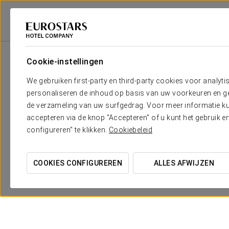
Eurostars Hotel Company
Spanje
Granada
Áurea Catedral
Aanbi
Cookie-instellingen
We gebruiken first-party en third-party cookies voor analyti
personaliseren de inhoud op basis van uw voorkeuren en gep
de verzameling van uw surfgedrag. Voor meer informatie kun
accepteren via de knop "Accepteren" of u kunt het gebruik 
configureren" te klikken.
Cookiebeleid
Vier met ons!
COOKIES CONFIGUREREN
ALLES AFWIJZEN
50 €
BEKIJK AANBIEDING