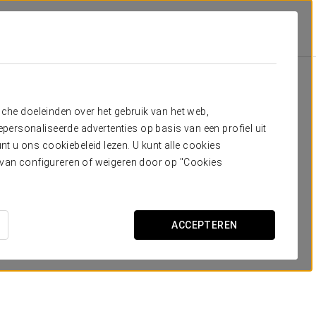
edingen
Aanbiedingen
sche doeleinden over het gebruik van het web,
ersonaliseerde advertenties op basis van een profiel uit
t u ons cookiebeleid lezen. U kunt alle cookies
ervan configureren of weigeren door op "Cookies
Romantische Ervaring
ACCEPTEREN
30€
BEKIJK AANBIEDING