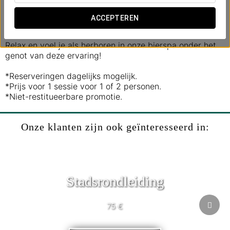
medische behandeling omdat ze de poriën reinigen, de
bloedsomloop verbeteren, huid en haar regenereren en
ACCEPTEREN
het zenuwstelsel revitaliseren.
Relax en voel je als herboren in onze bierspa onder het
genot van deze ervaring!
*Reserveringen dagelijks mogelijk.
*Prijs voor 1 sessie voor 1 of 2 personen.
*Niet-restitueerbare promotie.
Onze klanten zijn ook geïnteresseerd in:
Stadsrondleiding
75 €