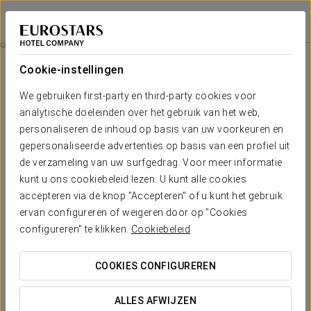
Áurea Legends
PRAAG
Inloggen bij Sta
Bier Spa
Cookie-instellingen
We gebruiken first-party en third-party cookies voor
analytische doeleinden over het gebruik van het web,
personaliseren de inhoud op basis van uw voorkeuren en
gepersonaliseerde advertenties op basis van een profiel uit
de verzameling van uw surfgedrag. Voor meer informatie
kunt u ons cookiebeleid lezen. U kunt alle cookies
accepteren via de knop "Accepteren" of u kunt het gebruik
€ 130
ervan configureren of weigeren door op "Cookies
Bier SPA
configureren" te klikken.
Cookiebeleid
Geniet van een unieke ervaring voor twee met onbeperkt
COOKIES CONFIGUREREN
Bernard-bier!
ALLES AFWIJZEN
Bierbaden zijn al sinds de middeleeuwen een bekende