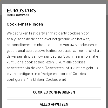
Crisol Alisios Canteras
LAS PALMAS DE GRAN CANARIA
Inloggen bij Sta
Cookie-instellingen
We gebruiken first-party en third-party cookies voor
analytische doeleinden over het gebruik van het web,
Crisol Alisios Canteras
personaliseren de inhoud op basis van uw voorkeuren en
gepersonaliseerde advertenties op basis van een profiel uit
LAS PALMAS DE GRAN CANARIA
de verzameling van uw surfgedrag. Voor meer informatie
kunt u ons cookiebeleid lezen. U kunt alle cookies
accepteren via de knop "Accepteren" of u kunt het gebruik
ervan configureren of weigeren door op "Cookies
configureren" te klikken.
Cookiebeleid
COOKIES CONFIGUREREN
WANNEER WIL JE GAAN?


ALLES AFWIJZEN