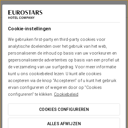
Crisol Almirante
FERROL
Inloggen bij Sta
Zaal
U-
Presidentiële
Schoolopstelling
Banket
Receptie
Theateropstell
Cabaret
opstelling
opstelling
Cookie-instellingen
María 1
2
60 m
Jouw evenement in
We gebruiken first-party en third-party cookies voor
35
40
25
20
25
40
x m
analytische doeleinden over het gebruik van het web,
altura
personaliseren de inhoud op basis van uw voorkeuren en
María 2
gepersonaliseerde advertenties op basis van een profiel uit
2
50 m
35
40
20
20
25
30
de verzameling van uw surfgedrag. Voor meer informatie
x m
OFFERTE AANVRAGEN
kunt u ons cookiebeleid lezen. U kunt alle cookies
altura
accepteren via de knop "Accepteren" of u kunt het gebruik
Bahía
ervan configureren of weigeren door op "Cookies
2
80 m
80
80
50
40
30
60
configureren" te klikken.
Cookiebeleid
x m
altura
COOKIES CONFIGUREREN
Imperial
2
150 m
130
130
60
40
40
100
x m
ALLES AFWIJZEN