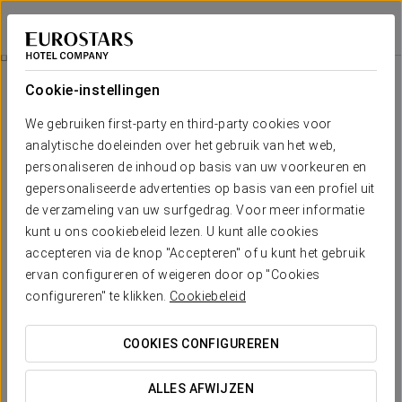
Crisol Monasterio de San Miguel
CÁDIZ - EL PUERTO DE SANTA MARÍA
Inloggen bij Sta
Kamers
Cookie-instellingen
Kamers
Het comfort en de rust die je
We gebruiken first-party en third-party cookies voor
nodig hebt
analytische doeleinden over het gebruik van het web,
personaliseren de inhoud op basis van uw voorkeuren en
gepersonaliseerde advertenties op basis van een profiel uit
In line with the stately and elegant décor throughout the Crisol
de verzameling van uw surfgedrag. Voor meer informatie
Monasterio de San Miguel, the 164 rooms with views over the
garden are remarkably beautiful as well as fully-equipped.
kunt u ons cookiebeleid lezen. U kunt alle cookies
Everything is taken care of down to the last detail to make sure
accepteren via de knop "Accepteren" of u kunt het gebruik
our guests feel at home.
ervan configureren of weigeren door op "Cookies
Put your worries aside and relax while you use all our services:
configureren" te klikken.
Cookiebeleid
telephone, minibar, safe, desk, full en suite bathroom and hair-
dryer.
COOKIES CONFIGUREREN
VERMELDENSWAARDIGE VOORZIENINGEN
ALLES AFWIJZEN