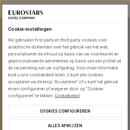
Crisol Promenade
NICE
Inloggen bij Sta
Cookie-instellingen
We gebruiken first-party en third-party cookies voor
Crisol Promenade
analytische doeleinden over het gebruik van het web,
personaliseren de inhoud op basis van uw voorkeuren en
NICE
gepersonaliseerde advertenties op basis van een profiel uit
de verzameling van uw surfgedrag. Voor meer informatie
kunt u ons cookiebeleid lezen. U kunt alle cookies
accepteren via de knop "Accepteren" of u kunt het gebruik
ervan configureren of weigeren door op "Cookies
configureren" te klikken.
Cookiebeleid
COOKIES CONFIGUREREN
WANNEER WIL JE GAAN?


ALLES AFWIJZEN