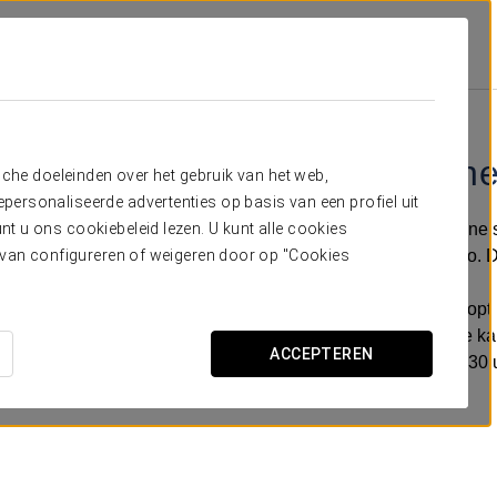
Crisol Regio
Aanbiedingen
Romantische Ervaring
€ 15
Romantische
sche doeleinden over het gebruik van het web,
ersonaliseerde advertenties op basis van een profiel uit
Geniet samen met die ene 
t u ons cookiebeleid lezen. U kunt alle cookies
avond in de Crisol Regio. 
ervan configureren of weigeren door op "Cookies
- Selectie van fruit gedoopt
- Fles champagne op de ka
ACCEPTEREN
- Laat uitchecken tot 13.3