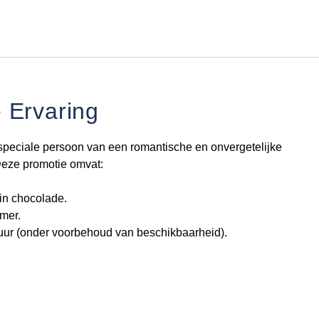
Nederlands
Inloggen bij Star Traveler of 
 Ervaring
speciale persoon van een romantische en onvergetelijke
Deze promotie omvat:
 in chocolade.
mer.
0 uur (onder voorbehoud van beschikbaarheid).