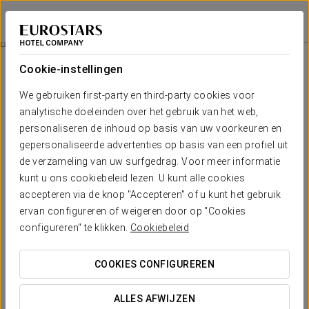
Dorma Victoria Palace
MADRID - SAN LORENZO DE EL ESCORIAL
Inloggen bij Sta
Kamers
Cookie-instellingen
Kamers
Het comfort en de rust die je nodig
We gebruiken first-party en third-party cookies voor
hebt
analytische doeleinden over het gebruik van het web,
personaliseren de inhoud op basis van uw voorkeuren en
gepersonaliseerde advertenties op basis van een profiel uit
Dorma Victoria Palace telt 81 moderne, elegante en functionele
de verzameling van uw surfgedrag. Voor meer informatie
kamers die garant staan voor een aangenaam verblijf in San
kunt u ons cookiebeleid lezen. U kunt alle cookies
Lorenzo de El Escorial. De verzorgde inrichting met
moderne
details
schept een
aangename sfeer
en creëert een
accepteren via de knop "Accepteren" of u kunt het gebruik
baanbrekende stijl. Dankzij de uitstekende voorzieningen kun je er
ervan configureren of weigeren door op "Cookies
zorgeloos genieten. De kamers beschikken over
allerlei services
configureren" te klikken.
Cookiebeleid
zoals Wi-Fi, airconditioning, een kluis, minibar en een satelliet-tv.
VERMELDENSWAARDIGE VOORZIENINGEN
COOKIES CONFIGUREREN
ALLES AFWIJZEN