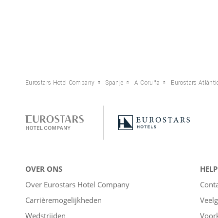
Eurostars Hotel Company
Spanje
A Coruña
Eurostars Atlánti
OVER ONS
HELP
Over Eurostars Hotel Company
Cont
Carrièremogelijkheden
Veelg
Wedstrijden
Voor