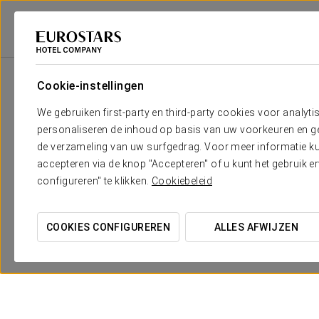
Eurostars Hotel Company
Spanje
A Coruña
Eurostars Atlántico
Cookie-instellingen
We gebruiken first-party en third-party cookies voor analyti
personaliseren de inhoud op basis van uw voorkeuren en gep
de verzameling van uw surfgedrag. Voor meer informatie kun
accepteren via de knop "Accepteren" of u kunt het gebruik 
configureren" te klikken.
Cookiebeleid
Beleef Eurostars
COOKIES CONFIGUREREN
ALLES AFWIJZEN
€ 6
BEKIJK AANBIEDING