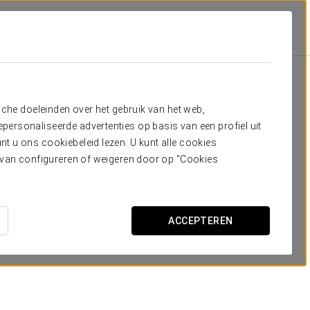
Aanbiedingen
Aanbiedingen
sche doeleinden over het gebruik van het web,
ersonaliseerde advertenties op basis van een profiel uit
t u ons cookiebeleid lezen. U kunt alle cookies
ervan configureren of weigeren door op "Cookies
Businesservaring
ACCEPTEREN
22 €
BEKIJK AANBIEDING