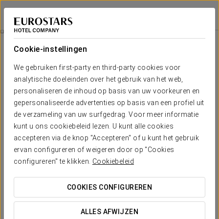
Eurostars Azahar
CÓRDOBA
Inloggen bij Sta
Kamers
Cookie-instellingen
Kamers
Het comfort en de rust die je nodig
We gebruiken first-party en third-party cookies voor
hebt
analytische doeleinden over het gebruik van het web,
personaliseren de inhoud op basis van uw voorkeuren en
gepersonaliseerde advertenties op basis van een profiel uit
Eurostars Azahar herbergt
45 kamers
die rust uitstralen en
de verzameling van uw surfgedrag. Voor meer informatie
moderne elementen combineren met unieke details voor een
originele vormgeving. De rode stoffen en de grote ramen
kunt u ons cookiebeleid lezen. U kunt alle cookies
zorgen voor een lichte en warme omgeving en creëren een
accepteren via de knop "Accepteren" of u kunt het gebruik
comfortabele kamer die rust uitstraalt.
ervan configureren of weigeren door op "Cookies
configureren" te klikken.
VERMELDENSWAARDIGE VOORZIENINGEN
Cookiebeleid
COOKIES CONFIGUREREN
Aantal kamers
ALLES AFWIJZEN