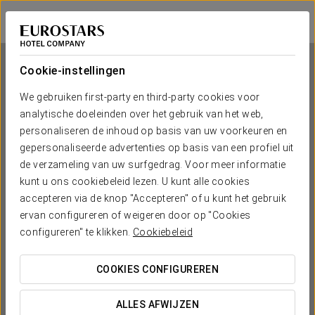
Eurostars Centrale Palace
PALERMO
Inloggen bij Sta
Cookie-instellingen
We gebruiken first-party en third-party cookies voor
analytische doeleinden over het gebruik van het web,
Eurostars Centrale Palace
personaliseren de inhoud op basis van uw voorkeuren en
gepersonaliseerde advertenties op basis van een profiel uit
PALERMO
de verzameling van uw surfgedrag. Voor meer informatie
kunt u ons cookiebeleid lezen. U kunt alle cookies
accepteren via de knop "Accepteren" of u kunt het gebruik
ervan configureren of weigeren door op "Cookies
configureren" te klikken.
Cookiebeleid
COOKIES CONFIGUREREN
WANNEER WIL JE GAAN?


ALLES AFWIJZEN