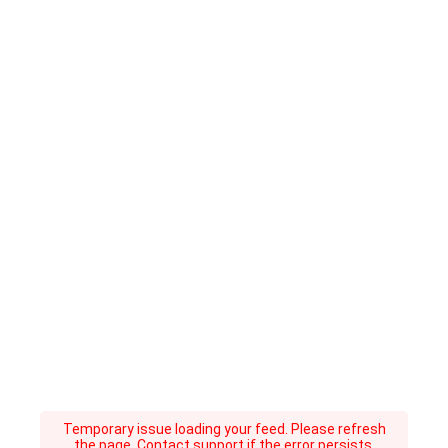
Temporary issue loading your feed. Please refresh
the page. Contact support if the error persists.