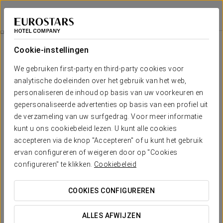
Eurostars Don Cándido
BARCELONA - TERRASSA
Inloggen bij Sta
Kamers
Cookie-instellingen
Kamers
Het comfort en de rust die je nodig
We gebruiken first-party en third-party cookies voor
hebt
analytische doeleinden over het gebruik van het web,
personaliseren de inhoud op basis van uw voorkeuren en
gepersonaliseerde advertenties op basis van een profiel uit
Eurostars Don Cándido beschikt over
110 ruime en lichte
de verzameling van uw surfgedrag. Voor meer informatie
kamers
. Deze ruime kamers zijn comfortabel ingericht en
staan garant voor optimaal comfort op maat van jouw
kunt u ons cookiebeleid lezen. U kunt alle cookies
behoeften.
accepteren via de knop "Accepteren" of u kunt het gebruik
ervan configureren of weigeren door op "Cookies
VERMELDENSWAARDIGE VOORZIENINGEN
configureren" te klikken.
Cookiebeleid
COOKIES CONFIGUREREN
Aantal kamers
ALLES AFWIJZEN