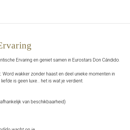
Nederlands
Inloggen bij Star Traveler of 
Ervaring
ische Ervaring en geniet samen in Eurostars Don Cándido.
t. Word wakker zonder haast en deel unieke momenten in
efde is geen luxe... het is wat je verdient.
 afhankelijk van beschikbaarheid)
ndido wacht op je.