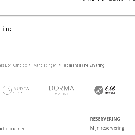
 in:
ars Don Cándido
Aanbiedingen
Romantische Ervaring
RESERVERING
Mijn reservering
act opnemen