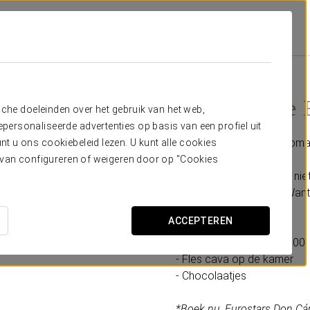
n Cándido
Aanbiedingen
Romantische Ervaring
25 €
Romantische 
sche doeleinden over het gebruik van het web,
ersonaliseerde advertenties op basis van een profiel uit
Probeer onze nieuwe Romant
t u ons cookiebeleid lezen. U kunt alle cookies
ervan configureren of weigeren door op "Cookies
Mis deze beperkte kans nie
het beste gezelschap. Want li
ACCEPTEREN
Inbegrepen:
- Late check-out (tot 14:00,
- Fles cava op de kamer
- Chocolaatjes
*Boek nu, Eurostars Don Cá