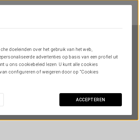
sche doeleinden over het gebruik van het web,
ersonaliseerde advertenties op basis van een profiel uit
t u ons cookiebeleid lezen. U kunt alle cookies
ervan configureren of weigeren door op "Cookies
Eurostars Executive
BARCELONA - BARBERÀ DEL VALLÈS
ACCEPTEREN