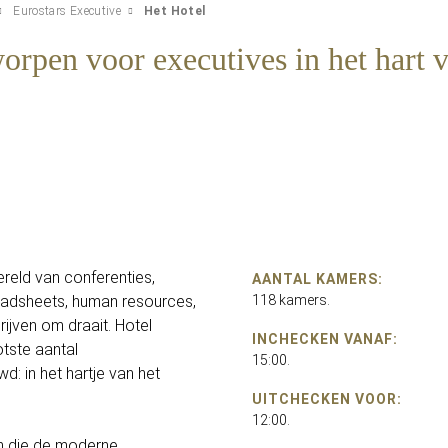
Eurostars Executive
Het Hotel
rpen voor executives in het hart v
ereld van conferenties,
AANTAL KAMERS:
eadsheets, human resources,
118 kamers.
rijven om draait. Hotel
INCHECKEN VANAF:
tste aantal
15:00.
d: in het hartje van het
UITCHECKEN VOOR:
12:00.
ten die de moderne