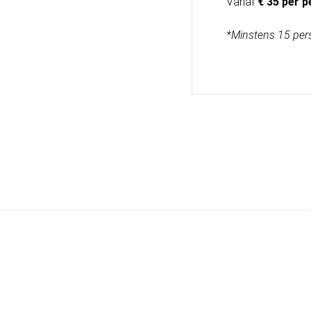
Vanaf
€ 35 per 
*Minstens 15 per