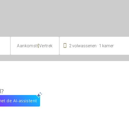

.
{
2
volwassenen
1
kamer
Aankomst
Vertrek
l?
et de AI-assistent