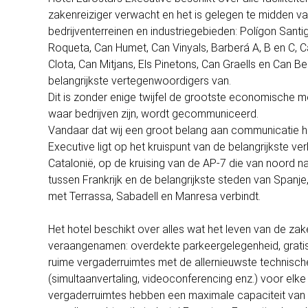
zakenreiziger verwacht en het is gelegen te midden va
bedrijventerreinen en industriegebieden: Polígon Santig
Roqueta, Can Humet, Can Vinyals, Barberá A, B en C, C
Clota, Can Mitjans, Els Pinetons, Can Graells en Can Be
belangrijkste vertegenwoordigers van.
Dit is zonder enige twijfel de grootste economische m
waar bedrijven zijn, wordt gecommuniceerd.
Vandaar dat wij een groot belang aan communicatie h
Executive ligt op het kruispunt van de belangrijkste v
Catalonië, op de kruising van de AP-7 die van noord n
tussen Frankrijk en de belangrijkste steden van Spanje
met Terrassa, Sabadell en Manresa verbindt.
Het hotel beschikt over alles wat het leven van de zak
veraangenamen: overdekte parkeergelegenheid, gratis W
ruime vergaderruimtes met de allernieuwste technisch
(simultaanvertaling, videoconferencing enz.) voor elke
vergaderruimtes hebben een maximale capaciteit van 2