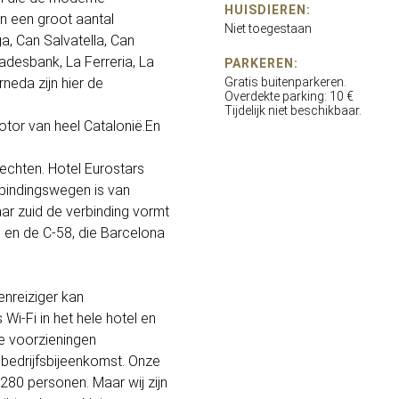
HUISDIEREN:
n een groot aantal
Niet toegestaan
a, Can Salvatella, Can
adesbank, La Ferreria, La
PARKEREN:
rneda zijn hier de
Gratis buitenparkeren.
Overdekte parking: 10 €
Tijdelijk niet beschikbaar.
otor van heel Catalonië.En
echten. Hotel Eurostars
erbindingswegen is van
aar zuid de verbinding vormt
, en de C-58, die Barcelona
enreiziger kan
i-Fi in het hele hotel en
e voorzieningen
 bedrijfsbijeenkomst. Onze
80 personen. Maar wij zijn