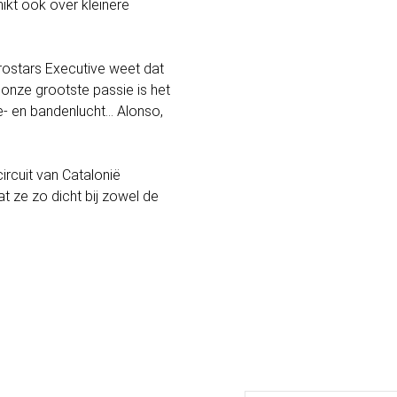
hikt ook over kleinere
urostars Executive weet dat
n onze grootste passie is het
e- en bandenlucht... Alonso,
circuit van Catalonië
t ze zo dicht bij zowel de