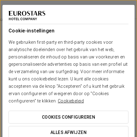
Eurostars Florence Boutique
FLORENCE
Inloggen bij Sta
Kamers
Cookie-instellingen
Kamers
Het comfort en de rust die je nodig
We gebruiken first-party en third-party cookies voor
hebt
analytische doeleinden over het gebruik van het web,
personaliseren de inhoud op basis van uw voorkeuren en
gepersonaliseerde advertenties op basis van een profiel uit
De
39 kamers en suites
van het Eurostars Florence Boutique
de verzameling van uw surfgedrag. Voor meer informatie
ademen een
warme, verfijnde sfeer
, De minimalistische lijnen
zijn in harmonie met de roze tinten, wat een prettig gevoel van
kunt u ons cookiebeleid lezen. U kunt alle cookies
beslotenheid en stijl geeft.
accepteren via de knop "Accepteren" of u kunt het gebruik
ervan configureren of weigeren door op "Cookies
Alle kamers bieden de gast veel comfort. Ze zijn uitgerust met
de
modernste faciliteiten
om zowel zakenmensen als
configureren" te klikken.
Cookiebeleid
toeristen een onvergetelijk verblijf te bezorgen.
COOKIES CONFIGUREREN
VERMELDENSWAARDIGE VOORZIENINGEN
ALLES AFWIJZEN