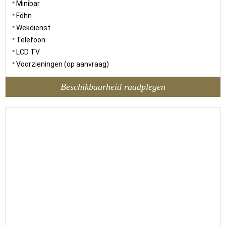
Minibar
Föhn
Wekdienst
Telefoon
LCD TV
Voorzieningen (op aanvraag)
Beschikbaarheid raadplegen
23