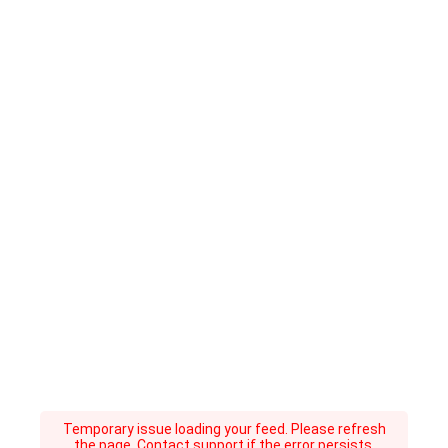
Temporary issue loading your feed. Please refresh
the page. Contact support if the error persists.