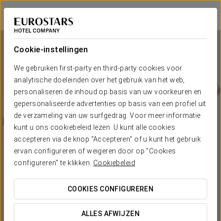
Eurostars Gran Hotel Santiago
SANTIAGO DE COMPOSTELLA
Inloggen bij Sta
Cookie-instellingen
We gebruiken first-party en third-party cookies voor
analytische doeleinden over het gebruik van het web,
Eurostars Gran Hotel Santiago
personaliseren de inhoud op basis van uw voorkeuren en
gepersonaliseerde advertenties op basis van een profiel uit
SANTIAGO DE COMPOSTELLA
de verzameling van uw surfgedrag. Voor meer informatie
kunt u ons cookiebeleid lezen. U kunt alle cookies
accepteren via de knop "Accepteren" of u kunt het gebruik
ervan configureren of weigeren door op "Cookies
configureren" te klikken.
Cookiebeleid
COOKIES CONFIGUREREN
WANNEER WIL JE GAAN?


ALLES AFWIJZEN