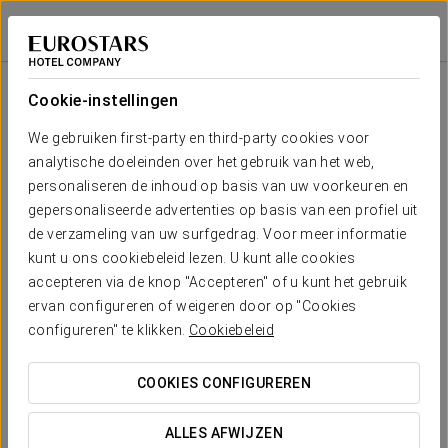
Eurostars Guadalquivir
SEVILLA
Inloggen bij Sta
Zaal
U-
Presidentiële
Schoolopstelling
Banket
Receptie
Theateropstell
Cabaret
opstelling
opstelling
Cookie-instellingen
Zaal 1
2
61 m
Jouw evenement in
We gebruiken first-party en third-party cookies voor
40
40
25
18
18
40
x m
analytische doeleinden over het gebruik van het web,
altura
personaliseren de inhoud op basis van uw voorkeuren en
Zaal 2
gepersonaliseerde advertenties op basis van een profiel uit
2
46 m
18
18
15
8
8
18
de verzameling van uw surfgedrag. Voor meer informatie
x m
OFFERTE AANVRAGEN
kunt u ons cookiebeleid lezen. U kunt alle cookies
altura
accepteren via de knop "Accepteren" of u kunt het gebruik
ervan configureren of weigeren door op "Cookies
configureren" te klikken.
Cookiebeleid
COOKIES CONFIGUREREN
ALLES AFWIJZEN