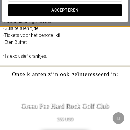
Eurostars Hacienda Vista Real Hotel!
ACCEPTEREN
Omvat:
-Airconditioning Vervoer.
-Guia te allen tijde.
-Tickets voor het cenote Ikil.
-Eten Buffet.
*Is exclusief drankjes.
Onze klanten zijn ook geïnteresseerd in:
Green Fee Hard Rock Golf Club
250 USD