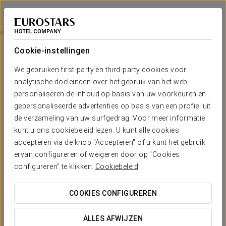
Eurostars Hacienda Vista Real
PLAYA DEL CARMEN
Inloggen bij Sta
Chichen-Itza
Cookie-instellingen
We gebruiken first-party en third-party cookies voor
analytische doeleinden over het gebruik van het web,
personaliseren de inhoud op basis van uw voorkeuren en
gepersonaliseerde advertenties op basis van een profiel uit
de verzameling van uw surfgedrag. Voor meer informatie
kunt u ons cookiebeleid lezen. U kunt alle cookies
accepteren via de knop "Accepteren" of u kunt het gebruik
185 USD
ervan configureren of weigeren door op "Cookies
Chichen-itza
configureren" te klikken.
Cookiebeleid
Na te denken over een bezoek aan Mexico? Laat uw
COOKIES CONFIGUREREN
fantastische vervolgens archeologische site van Chichen Itza
niet missen! Geniet van de Mexicaanse schoonheid met
ALLES AFWIJZEN