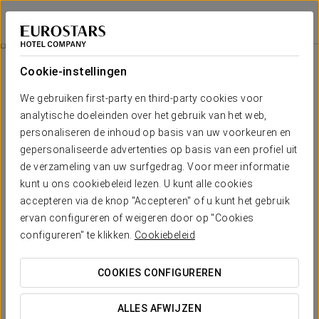
Eurostars Hacienda Vista Real
PLAYA DEL CARMEN
Inloggen bij Sta
Xcaret
Cookie-instellingen
We gebruiken first-party en third-party cookies voor
analytische doeleinden over het gebruik van het web,
personaliseren de inhoud op basis van uw voorkeuren en
gepersonaliseerde advertenties op basis van een profiel uit
de verzameling van uw surfgedrag. Voor meer informatie
kunt u ons cookiebeleid lezen. U kunt alle cookies
accepteren via de knop "Accepteren" of u kunt het gebruik
159 USD per persoon
ervan configureren of weigeren door op "Cookies
Xcaret
configureren" te klikken.
Cookiebeleid
Ontdek een natuurlijk heiligdom waar de geschiedenis van
COOKIES CONFIGUREREN
Mexico samenkomt met zijn meest vreugdevolle tradities en
de levendige erfenis van de Maya-cultuur. Aan de Caribische
ALLES AFWIJZEN