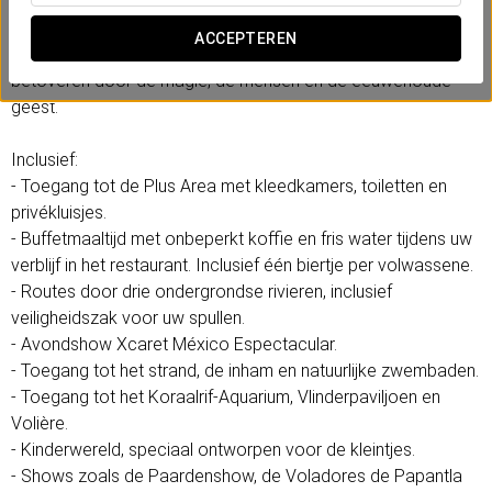
Zee verwelkomt deze unieke plek u met onvergetelijke
ervaringen: ondergrondse rivieren om te verkennen,
ACCEPTEREN
exotische junglefauna en spectaculaire shows. Laat u
betoveren door de magie, de mensen en de eeuwenoude
geest.
Inclusief:
- Toegang tot de Plus Area met kleedkamers, toiletten en
privékluisjes.
- Buffetmaaltijd met onbeperkt koffie en fris water tijdens uw
verblijf in het restaurant. Inclusief één biertje per volwassene.
- Routes door drie ondergrondse rivieren, inclusief
veiligheidszak voor uw spullen.
- Avondshow Xcaret México Espectacular.
- Toegang tot het strand, de inham en natuurlijke zwembaden.
- Toegang tot het Koraalrif-Aquarium, Vlinderpaviljoen en
Volière.
- Kinderwereld, speciaal ontworpen voor de kleintjes.
- Shows zoals de Paardenshow, de Voladores de Papantla