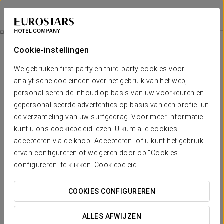
Eurostars Laietana
BARCELONA
Inloggen bij Sta
Kamers
Cookie-instellingen
Kamers
Het comfort en de rust die je nodig
We gebruiken first-party en third-party cookies voor
hebt
analytische doeleinden over het gebruik van het web,
personaliseren de inhoud op basis van uw voorkeuren en
gepersonaliseerde advertenties op basis van een profiel uit
De kamers van het Eurostars Laietana combineren de
de verzameling van uw surfgedrag. Voor meer informatie
klassieke charme van de neoklassieke architectuur met
moderne voorzieningen, waardoor een gezellige en elegante
kunt u ons cookiebeleid lezen. U kunt alle cookies
sfeer ontstaat. Ze zijn uitgerust met zorgvuldig geselecteerde
accepteren via de knop "Accepteren" of u kunt het gebruik
details en bieden de perfecte ruimte om te ontspannen,
ervan configureren of weigeren door op "Cookies
sommige zelfs met uitzicht op de Romeinse overblijfselen die
het gebouw omringen.
configureren" te klikken.
Cookiebeleid
VERMELDENSWAARDIGE VOORZIENINGEN
COOKIES CONFIGUREREN
ALLES AFWIJZEN
Aantal kamers