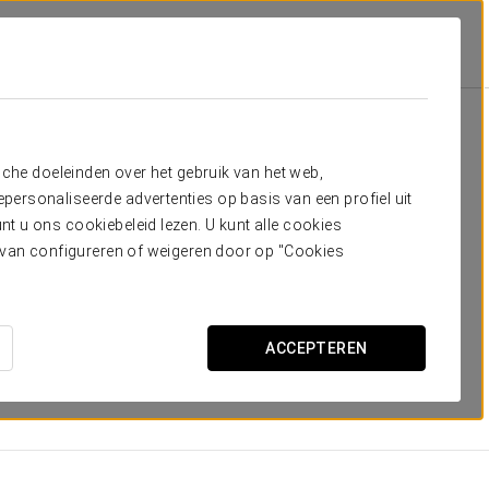
Kamers
dig hebt
sche doeleinden over het gebruik van het web,
ersonaliseerde advertenties op basis van een profiel uit
ïnspireerd door het karakter en de identiteit van
t u ons cookiebeleid lezen. U kunt alle cookies
ervan configureren of weigeren door op "Cookies
overspoelen de kamers. Deze worden gecombineerd
ieke ruimtes worden met een verfijnde esthetiek.
ACCEPTEREN
n Bluetooth-geluidssysteem of domotica-verlichting,