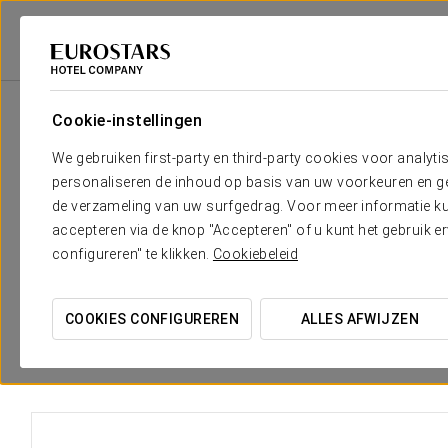
Eurostars Hotel Company
Portugal
Lisboa
Eurostars Lisboa Baixa
Cookie-instellingen
Het comfort en de rust die je no
We gebruiken first-party en third-party cookies voor analyti
personaliseren de inhoud op basis van uw voorkeuren en gep
De 57 kamers van het Eurostars Lisboa Baixa zijn ruim en
ge
de verzameling van uw surfgedrag. Voor meer informatie kun
Lissabon
, met foto’s van de stad die elke kamer versieren.
accepteren via de knop "Accepteren" of u kunt het gebruik 
configureren" te klikken.
Cookiebeleid
De blauwe tinten zijn geïnspireerd op
Portugese tegels
en 
met accenten van heldere kleuren, waardoor deze kamers un
COOKIES CONFIGUREREN
ALLES AFWIJZEN
Elke kamer beschikt ook over exclusieve diensten, zoals ee
waardoor je op elk moment de gewenste sfeer kunt kiezen.