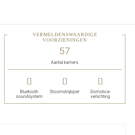
Nederlands
Inloggen bij Star Traveler of 
VERMELDENSWAARDIGE
VOORZIENINGEN
Aantal kamers
Bluetooth
Stoomstrijkijzer
Domotica-
soundsystem
verlichting