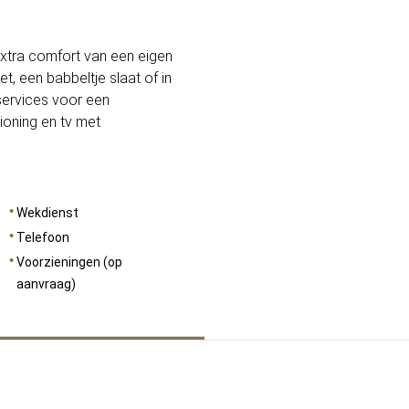
AFMETINGEN
15
xtra comfort van een eigen
iet, een babbeltje slaat of in
 services voor een
tioning en tv met
Wekdienst
Telefoon
Voorzieningen (op
aanvraag)