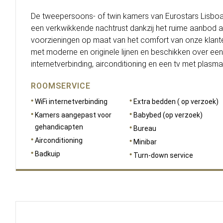
De tweepersoons- of twin kamers van Eurostars Lisboa
een verkwikkende nachtrust dankzij het ruime aanbod 
voorzieningen op maat van het comfort van onze klanten
met moderne en originele lijnen en beschikken over een
internetverbinding, airconditioning en een tv met plasm
ROOMSERVICE
WiFi internetverbinding
Extra bedden ( op verzoek)
Kamers aangepast voor
Babybed (op verzoek)
gehandicapten
Bureau
Airconditioning
Minibar
Badkuip
Turn-down service
AFMETINGEN
38