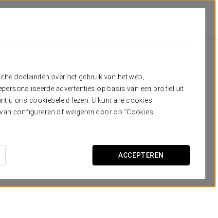
Kamers
dig hebt
sche doeleinden over het gebruik van het web,
ersonaliseerde advertenties op basis van een profiel uit
 met uitzicht avant-gardistisch ingericht. Ze werden
t u ons cookiebeleid lezen. U kunt alle cookies
an de behoeften van onze klanten. De inrichting van de
ervan configureren of weigeren door op "Cookies
er en staat garant voor rust en comfort.
mascherm, internetverbinding, een schrijftafel,
droger. Alle kamers zijn bovendien geschikt voor personen
ACCEPTEREN
AFMETINGEN
23