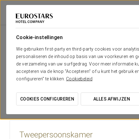
Eurostars Hotel Company
Portugal
Lisboa
Eurostars Lisboa Parque
Cookie-instellingen
Het comfort en de rust die je no
We gebruiken first-party en third-party cookies voor analyti
personaliseren de inhoud op basis van uw voorkeuren en gep
Eurostars Lisboa Parque
heeft zijn ruime en lichte kamers
de verzameling van uw surfgedrag. Voor meer informatie kun
uitgerust met een ruim aanbod aan voorzieningen op maat v
accepteren via de knop "Accepteren" of u kunt het gebruik 
83 kamers combineert elegante lijnen met een stedelijke sfe
configureren" te klikken.
Cookiebeleid
Tot de voorzieningen behoren een satelliettelevisie met plas
airconditioning, 24/24 roomservice, een ligbad en een haar
COOKIES CONFIGUREREN
ALLES AFWIJZEN
met beperkte mobiliteit.
Tweepersoonskamer