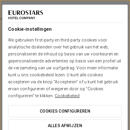
Eurostars Lucentum
ALICANTE
Inloggen bij Sta
Massage 30 Minuten
Cookie-instellingen
We gebruiken first-party en third-party cookies voor
analytische doeleinden over het gebruik van het web,
personaliseren de inhoud op basis van uw voorkeuren en
gepersonaliseerde advertenties op basis van een profiel uit
de verzameling van uw surfgedrag. Voor meer informatie
kunt u ons cookiebeleid lezen. U kunt alle cookies
accepteren via de knop "Accepteren" of u kunt het gebruik
60 €
ervan configureren of weigeren door op "Cookies
Massage 30 minuten
configureren" te klikken.
Cookiebeleid
Een korte pauze van 30 minuten die het ritme van je dag kan
COOKIES CONFIGUREREN
veranderen.
ALLES AFWIJZEN