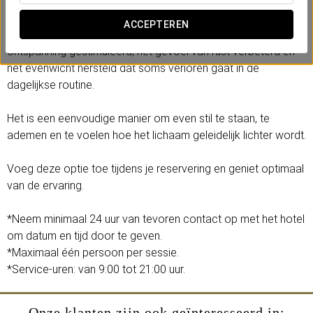
Voetreflexologie is een zachte en precieze massage van de
voeten die helpt om opgebouwde spanning in het hele
ACCEPTEREN
lichaam los te laten. Via specifieke drukpunten wordt
ontspanning gestimuleerd, het gevoel van rust verbeterd en
het evenwicht hersteld dat soms verloren gaat in de
dagelijkse routine.
Het is een eenvoudige manier om even stil te staan, te
ademen en te voelen hoe het lichaam geleidelijk lichter wordt.
Voeg deze optie toe tijdens je reservering en geniet optimaal
van de ervaring.
*Neem minimaal 24 uur van tevoren contact op met het hotel
om datum en tijd door te geven.
*Maximaal één persoon per sessie.
*Service-uren: van 9:00 tot 21:00 uur.
Onze klanten zijn ook geïnteresseerd in: