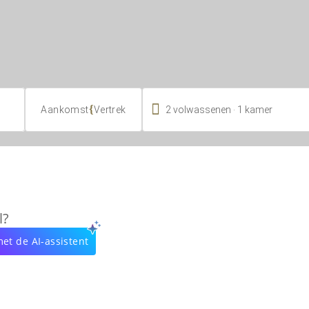

.
{
2
volwassenen
1
kamer
Aankomst
Vertrek
l?
et de AI-assistent