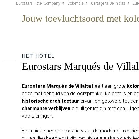
Eurostars Hotel Company
Colombia
Cartagena De Indias
Eur
Jouw toevluchtsoord met kolo
HET HOTEL
Eurostars Marqués de Villal
Eurostars Marqués de Villalta
heeft een grote
kolo
deze met behoud van de oorspronkelijke details en d
historische architectuur
ervan, omgetoverd tot ee
charmante verblijven
die uitgerust zijn met een uitge
voorzieningen.
Een unieke accommodatie waar de moderne luxe zich
muren die doordrenkt zijn van historie en karakteristi