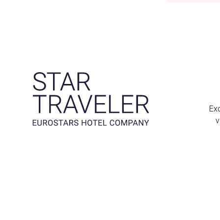
Exc
v