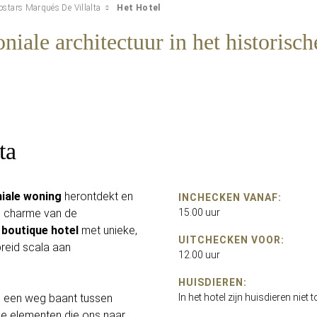
ostars Marqués De Villalta
Het Hotel
niale architectuur in het historisc
ta
niale woning
herontdekt en
INCHECKEN VANAF:
e charme van de
15.00 uur
n
boutique hotel
met unieke,
UITCHECKEN VOOR:
breid scala aan
12.00 uur
HUISDIEREN:
 een weg baant tussen
In het hotel zijn huisdieren niet
eke elementen die ons naar