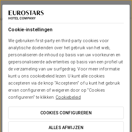
Eurostars Marqués de Villalta
CARTAGENA DE INDIAS
Inloggen bij Sta
Diepe Weefselmassage
Cookie-instellingen
We gebruiken first-party en third-party cookies voor
analytische doeleinden over het gebruik van het web,
personaliseren de inhoud op basis van uw voorkeuren en
gepersonaliseerde advertenties op basis van een profiel uit
de verzameling van uw surfgedrag. Voor meer informatie
kunt u ons cookiebeleid lezen. U kunt alle cookies
accepteren via de knop "Accepteren" of u kunt het gebruik
180.000 COP per persoon
ervan configureren of weigeren door op "Cookies
Diepe weefselmassage
configureren" te klikken.
Cookiebeleid
Je lichaam vraagt erom. Geef het de verlichting die het
COOKIES CONFIGUREREN
verdient.
ALLES AFWIJZEN